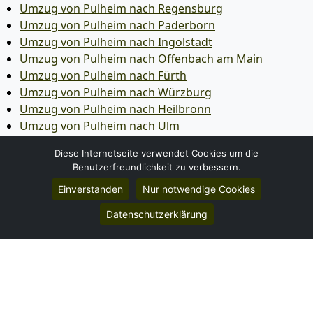
Umzug von Pulheim nach Regensburg
Umzug von Pulheim nach Paderborn
Umzug von Pulheim nach Ingolstadt
Umzug von Pulheim nach Offenbach am Main
Umzug von Pulheim nach Fürth
Umzug von Pulheim nach Würzburg
Umzug von Pulheim nach Heilbronn
Umzug von Pulheim nach Ulm
Umzug von Pulheim nach Pforzheim
Diese Internetseite verwendet Cookies um die
Umzug von Pulheim nach Wolfsburg
Benutzerfreundlichkeit zu verbessern.
Umzug von Pulheim nach Bottrop
Einverstanden
Nur notwendige Cookies
Umzug von Pulheim nach Göttingen
Umzug von Pulheim nach Reutlingen
Datenschutzerklärung
Umzug von Pulheim nach Bremer­haven
Umzug von Pulheim nach Koblenz
Umzug von Pulheim nach Erlangen
Umzug von Pulheim nach Bergisch Gladbach
Umzug von Pulheim nach Remscheid
Umzug von Pulheim nach Jena