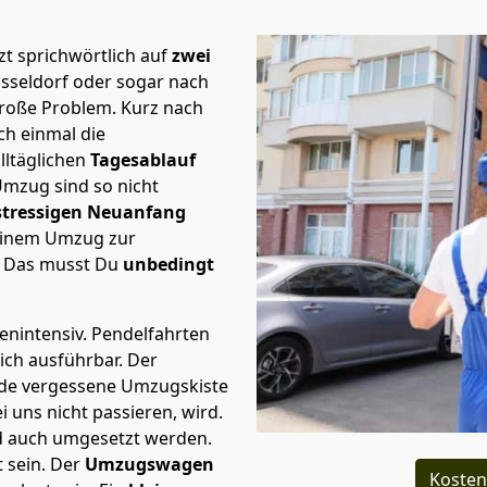
t sprichwörtlich auf
zwei
üsseldorf oder sogar nach
große Problem.
Kurz nach
h einmal die
lltäglichen
Tagesablauf
Umzug sind so nicht
stressigen Neuanfang
 einem Umzug zur
. Das musst Du
unbedingt
tenintensiv. Pendelfahrten
lich ausführbar.
Der
Jede vergessene Umzugskiste
i uns nicht passieren, wird.
d auch umgesetzt werden.
 sein. Der
Umzugswagen
Kosten