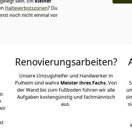
elegt sein. Ein
kleiner
den
Halteverbotszonen
? Du
nst noch nicht einmal vor
Renovierungsarbeiten?
Unsere Umzugshelfer und Handwerker in
Pulheim sind wahre
Meister ihres Fachs
. Von
S
der Wand bis zum Fußboden führen wir alle
um
r.
Aufgaben kostengünstig und fachmännisch
si
e
aus.
s
wir
st