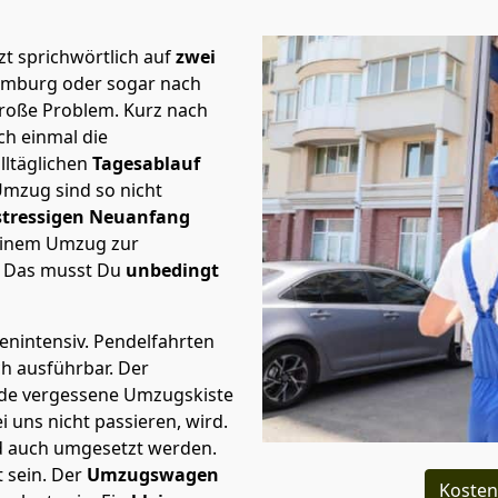
t sprichwörtlich auf
zwei
Hamburg oder sogar nach
große Problem.
Kurz nach
h einmal die
lltäglichen
Tagesablauf
Umzug sind so nicht
stressigen Neuanfang
 einem Umzug zur
. Das musst Du
unbedingt
tenintensiv. Pendelfahrten
ch ausführbar.
Der
Jede vergessene Umzugskiste
i uns nicht passieren, wird.
d auch umgesetzt werden.
 sein. Der
Umzugswagen
Kosten