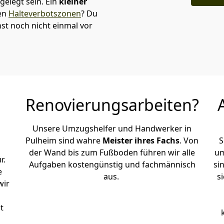
elegt sein. Ein
kleiner
den
Halteverbotszonen
? Du
t noch nicht einmal vor
Renovierungsarbeiten?
Unsere Umzugshelfer und Handwerker in
Pulheim sind wahre
Meister ihres Fachs
. Von
S
der Wand bis zum Fußboden führen wir alle
um
r.
Aufgaben kostengünstig und fachmännisch
si
e
aus.
s
wir
t