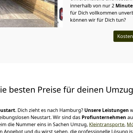
innerhalb von nur
2
Minut
für Dich vollkommen unverb
können wir für Dich tun?
Kosten
Die besten Preise für deinen Umzu
ustart
. Dich zieht es nach Hamburg?
Unsere Leistungen
w
reibungslosen Neustart.
Wir sind das
Profiunternehmen
au
ulheim die Nummer eins in Sachen Umzug,
Kleintransporte
,
Mö
n Angebot und du wirst sehen, die professionelle Lösung i